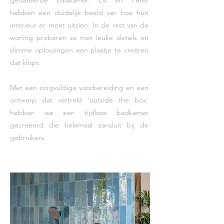
gedateerde badkamer. Els en Peter
hebben een duidelijk beeld van hoe hun
interieur er moet uitzien. In de rest van de
woning proberen ze met leuke details en
slimme oplossingen een plaatje te creëren
dat klopt.
Met een zorgvuldige voorbereiding en een
ontwerp dat vertrekt 'outside the box'
hebben we een tijdloze badkamer
gecreëerd die helemaal aansluit bij de
gebruikers.