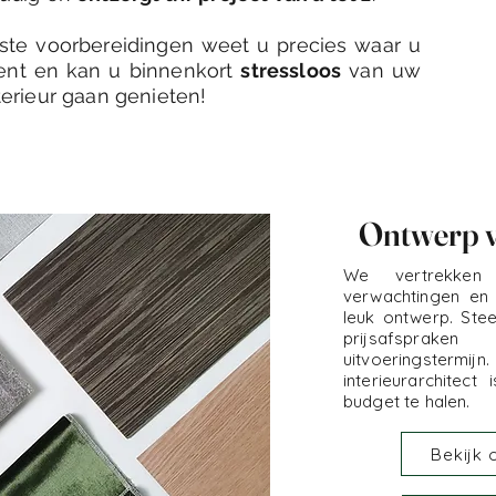
iste voorbereidingen weet u precies waar u
ent en kan u binnenkort
stressloos
van uw
erieur gaan genieten!
Ontwerp v
We vertrekke
verwachtingen en
leuk ontwerp. Ste
prijsafsprake
uitvoeringster
interieurarchitec
budget te halen.
Bekijk 