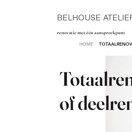
BELHOUSE ATELIE
renovatie met één aanspreekpunt
HOME
TOTAALRENOV
Totaalren
of deelre