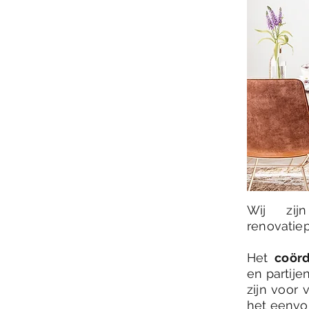
Wij zij
renovatiep
Het
coörd
en partije
zijn voor
het eenvo