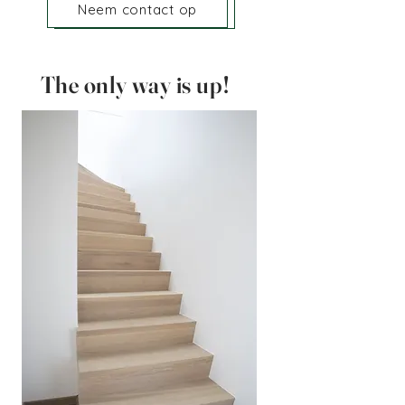
Neem contact op
Neem contact op
The only way is up!