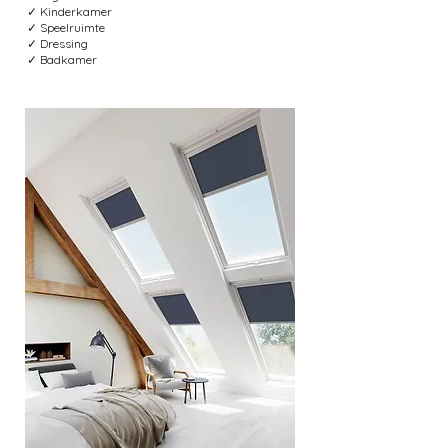
✓ Kinderkamer
✓ Speelruimte
✓ Dressing
✓ Badkamer